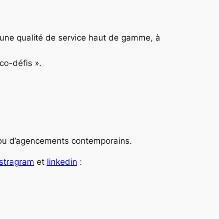
une qualité de service haut de gamme, à
éco-défis ».
s ou d’agencements contemporains.
nstragram
et
linkedin
: